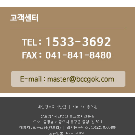
개인정보처리방침
|
서비스이용약관
상호명 : 사단법인 불교문화진흥원
주소 : 충청남도 공주시 유구읍 중앙1길 79-1
대표자 : 법륜스님(안오갑) | 법인등록번호 : 161221-0008408
고유번호 : 655-82-00510