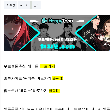
수정
삭제
검색
본문
무료웹툰추천 '해피툰'
바로가기
웹툰사이트 '해피툰' 바로가기
클릭!!!
웹툰추천 '해피툰' 바로가기
클릭!!!
웹툰추천 사이트는 사용자들이 등록이나 구독료 없이 다양한 웹툰