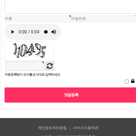
자동등록방지 숫자를 순서대로 입력하세요.
개인정보처리방침
|
서비스이용약관