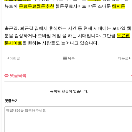
뉴토끼
무료무료웹툰추천
웹툰무료사이트 야툰 조아툰
해피툰
출근길, 퇴근길 집에서 휴식하는 시간 등 현재 시대에는 모바일 웹
툰을 감상하거나 모바일 게임 을 하는 시대입니다. 그만큼
무료웹
툰사이트
을 원하는 사람들도 늘어나고 있습니다.
이전글
목록
다음글
댓글목록
등록된 댓글이 없습니다.
댓글쓰기