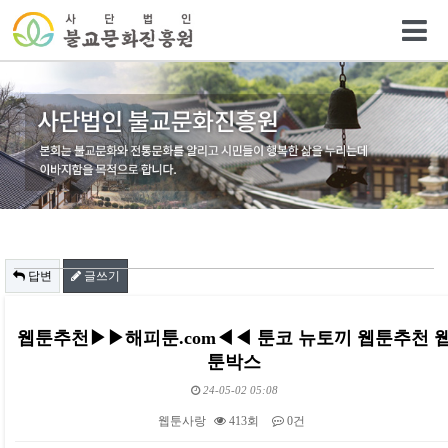
답변
글쓰기
웹툰추천▶▶해피툰.com◀◀ 툰코 뉴토끼 웹툰추천 
툰박스
24-05-02 05:08
웹툰사랑
413회
0건